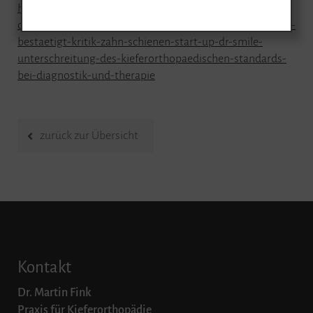
https://www.bdk-
online.org/wissenswertes/meldungen/395-lg-duesseldorf-
bestaetigt-kritik-zahn-schienen-start-up-dr-smile-
unterschreitung-des-kieferorthopaedischen-standards-
bei-diagnostik-und-therapie
zurück zur Übersicht
Kontakt
Dr. Martin Fink
Praxis für Kieferorthopädie