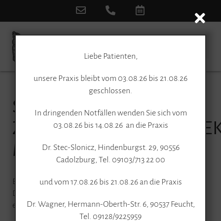
Liebe Patienten,
unsere Praxis bleibt vom 03.08.26 bis 21.08.26
geschlossen.
SIE DENKEN ÜBER EINE
In dringenden Notfällen wenden Sie sich vom
ZAHNSTELLUNGSKORRE
03.08.26 bis 14.08.26 an die Praxis
MIT ALIGNERN NACH?
Dr. Stec-Slonicz, Hindenburgst. 29, 90556
Cadolzburg, Tel. 09103/713 22 00
Ein wissenswerter Beitrag des Berufsverbandes der
und vom 17.08.26 bis 21.08.26 an die Praxis
Deutschen Kieferorthopäden für PatientInnen, die über
Dr. Wagner, Hermann-Oberth-Str. 6, 90537 Feucht,
eine Zahnstellungskorrektur mit Alignern nachdenken:
Tel. 09128/9225959