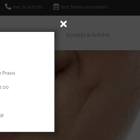
0911 78 06 87 00
Jetzt Termin vereinbaren!
lungsspektrum
Blog
Kontakt & Anfahrt
e Praxis
22 00
59