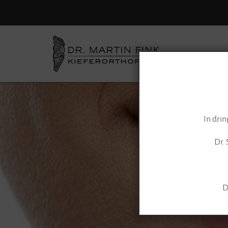
Startse
In drin
Dr. 
D