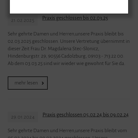
Praxis geschlossen bis 02.03.25
21.02.2025
Sehr gehrte Damen und Herren,unsere Praxis bleibt bis
02.03.2025 geschlossen. Unsere Vertretung übernimmt in
dieser Zeit Frau Dr. Magdalena Stec-Slonicz,
Hindenburgstr. 29, 90556 Cadolzburg, 09103 - 713 22 00.
Ab dem 03.03.25 sind wir wieder wie gewohnt für Sie da.
mehr lesen
Praxis geschlossen 05.02.24 bis 09.02.24
29.01.2024
Sehr gehrte Damen und Herren,unsere Praxis bleibt vom